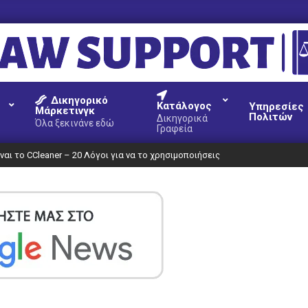
AW
Δικηγορικό
UPPORT
Κατάλογος
Υπηρεσίες
Μάρκετινγκ
Πολιτών
Δικηγορικά
Όλα ξεκινάνε εδώ
Γραφεία
είναι το CCleaner – 20 Λόγοι για να το χρησιμοποιήσεις