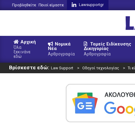
Skip
Lawsupportgr
Προβληθείτε
Ποιοί είμαστε
to
content
L
Αρχική
Νομικά
Τομείς Ειδίκευσης
S
Όλα
Νέα
Δικηγορίας
ξεκινάνε
Primary
Αρθρογραφία
Αρθρογραφία
εδώ
Navigation
Βρίσκεστε εδώ:
Menu
Law Support
>
Οδηγοί τεχνολογίας
>
Τι 