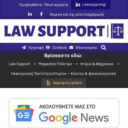
Skip
Lawsupportgr
Προβληθείτε
Ποιοί είμαστε
to
Νομική και όχι μόνο Ενημέρωση
content
LAW
Search
Primary
Εγγραφή
Σύνδεση
Επικοινωνία
SUPPORT
Navigation
Βρίσκεστε εδώ:
Menu
Law Support
>
Υπηρεσίες Πολιτών
>
Κτίρια & Μηχανικοί
>
Ηλεκτρονική Ταυτότητα Κτιρίου – Κόστος & Δικαιολογητικά
Δημοφιλή άρθρα