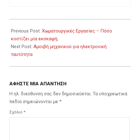
2024-
02-
Previous Post:
Χωματουργικές Εργασίες – Πόσο
29
κοστίζει μία εκσκαφή;
Next Post:
Αμοιβή μηχανικού για ηλεκτρονική
ταυτότητα
ΑΦΉΣΤΕ ΜΙΑ ΑΠΆΝΤΗΣΗ
Η ηλ. διεύθυνση σας δεν δημοσιεύεται.
Τα υποχρεωτικά
πεδία σημειώνονται με
*
Σχόλιο
*