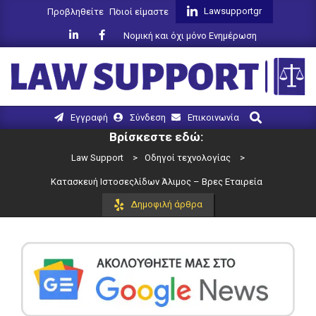
Skip
Lawsupportgr
Προβληθείτε
Ποιοί είμαστε
to
Νομική και όχι μόνο Ενημέρωση
content
LAW
Search
Primary
Εγγραφή
Σύνδεση
Επικοινωνία
SUPPORT
Navigation
Βρίσκεστε εδώ:
Menu
Law Support
>
Οδηγοί τεχνολογίας
>
Κατασκευή Ιστοσεςλίδων Άλιμος – Βρες Εταιρεία
Δημοφιλή άρθρα