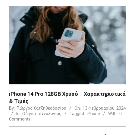
iPhone 14 Pro 128GB Χρυσό – Χαρακτηριστικά
& Τιμές
By:
Γιώργος Χατζηθεοδοσίου
On:
13 Φεβρουαρίου, 2024
In:
Οδηγοί τεχνολογίας
Tagged:
iPhone
With:
0
Comments