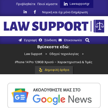
Skip
Lawsupportgr
Προβληθείτε
Ποιοί είμαστε
to
Νομική και όχι μόνο Ενημέρωση
content
LAW
Search
Primary
Εγγραφή
Σύνδεση
Επικοινωνία
SUPPORT
Navigation
Βρίσκεστε εδώ:
Menu
Law Support
>
Οδηγοί τεχνολογίας
>
iPhone 14 Pro 128GB Χρυσό – Χαρακτηριστικά & Τιμές
Δημοφιλή άρθρα