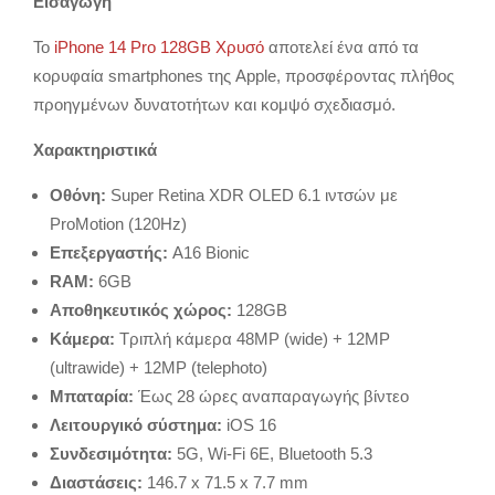
Εισαγωγή
Το
iPhone 14 Pro 128GB Χρυσό
αποτελεί ένα από τα
κορυφαία smartphones της Apple, προσφέροντας πλήθος
προηγμένων δυνατοτήτων και κομψό σχεδιασμό.
Χαρακτηριστικά
Οθόνη:
Super Retina XDR OLED 6.1 ιντσών με
ProMotion (120Hz)
Επεξεργαστής:
A16 Bionic
RAM:
6GB
Αποθηκευτικός χώρος:
128GB
Κάμερα:
Τριπλή κάμερα 48MP (wide) + 12MP
(ultrawide) + 12MP (telephoto)
Μπαταρία:
Έως 28 ώρες αναπαραγωγής βίντεο
Λειτουργικό σύστημα:
iOS 16
Συνδεσιμότητα:
5G, Wi-Fi 6E, Bluetooth 5.3
Διαστάσεις:
146.7 x 71.5 x 7.7 mm