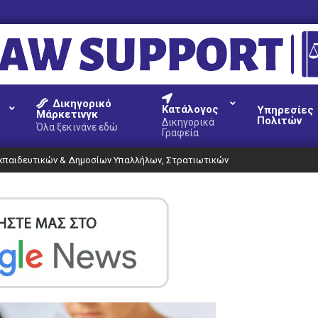
AW
Δικηγορικό
UPPORT
Κατάλογος
Υπηρεσίες
Μάρκετινγκ
Πολιτών
Δικηγορικά
Όλα ξεκινάνε εδώ
Γραφεία
κπαιδευτικών & Δημοσίων Υπαλλήλων, Στρατιωτικών