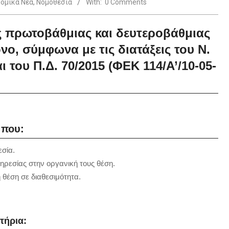
ομικά Νέα
,
Νομοθεσία
With:
0 Comments
ης πρωτοβάθμιας και δευτεροβάθμιας
νο, σύμφωνα με τις διατάξεις του Ν.
ι του Π.Δ. 70/2015 (ΦΕΚ 114/Α’/10-05-
 που:
εσία.
ηρεσίας στην οργανική τους θέση.
θέση σε διαθεσιμότητα.
ιτήρια: