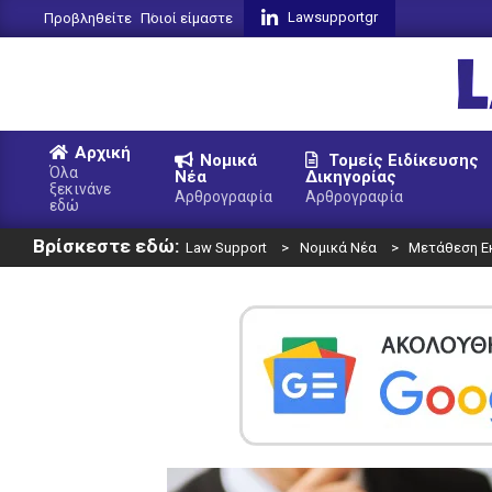
Skip
Lawsupportgr
Προβληθείτε
Ποιοί είμαστε
to
content
L
Αρχική
Νομικά
Τομείς Ειδίκευσης
S
Όλα
Νέα
Δικηγορίας
ξεκινάνε
Primary
Αρθρογραφία
Αρθρογραφία
εδώ
Navigation
Βρίσκεστε εδώ:
Menu
Law Support
>
Νομικά Νέα
>
Μετάθεση Ε