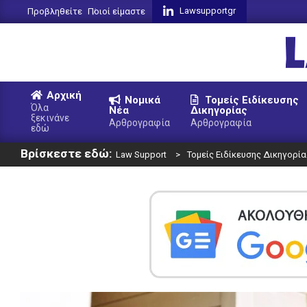
Skip
Lawsupportgr
Προβληθείτε
Ποιοί είμαστε
to
content
L
Αρχική
Νομικά
Τομείς Ειδίκευσης
S
Όλα
Νέα
Δικηγορίας
ξεκινάνε
Primary
Αρθρογραφία
Αρθρογραφία
εδώ
Navigation
Βρίσκεστε εδώ:
Menu
Law Support
>
Τομείς Ειδίκευσης Δικηγορία