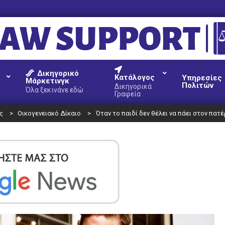
AW
Δικηγορικό
UPPORT
Κατάλογος
Υπηρεσίες
Μάρκετινγκ
Πολιτών
Δικηγορικά
Όλα ξεκινάνε εδώ
Γραφεία
ς
>
Οικογενειακό Δίκαιο
>
Όταν το παιδί δεν θέλει να πάει στον πατ