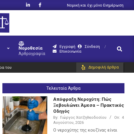
Νομική και όχι μόνο Ενημέρωση
Εγγραφή
Σύνδεση
Search
Νομοθεσία
Επικοινωνία
Αρθρογραφία
Δημοφιλή άρθρα
έρα του
Τελευταία Άρθρα
Απόφραξη Νεροχύτη: Πώς
Ξεβουλώνει Άμεσα – Πρακτικός
Οδηγός
By:
Γιώργος Χατζηθεοδοσίου
On:
4
Αυγούστου, 2026
Ο νεροχύτης της κουζίνας είναι