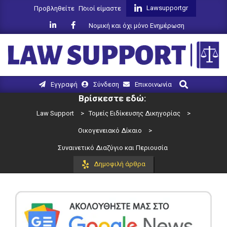
Skip
Lawsupportgr
Προβληθείτε
Ποιοί είμαστε
to
Νομική και όχι μόνο Ενημέρωση
content
LAW
Search
Primary
Εγγραφή
Σύνδεση
Επικοινωνία
SUPPORT
Navigation
Βρίσκεστε εδώ:
Menu
Law Support
>
Τομείς Ειδίκευσης Δικηγορίας
>
Οικογενειακό Δίκαιο
>
Συναινετικό Διαζύγιο και Περιουσία
Δημοφιλή άρθρα