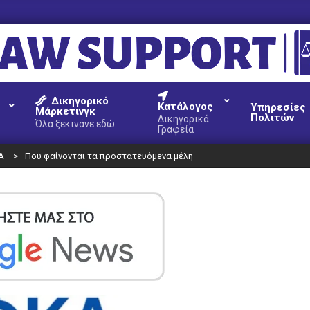
AW
Δικηγορικό
UPPORT
Κατάλογος
Υπηρεσίες
Μάρκετινγκ
Πολιτών
Δικηγορικά
Όλα ξεκινάνε εδώ
Γραφεία
Α
>
Που φαίνονται τα προστατευόμενα μέλη