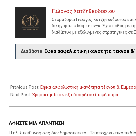
Γιώργος Χατζηθεοδοσίου
Ονομάζομαι Γιώργος Χατζηθεοδοσίου και εί
δικηγορικού Μάρκετινγκ. Έχω πάθος με τη
διαδίκτυο με εξελιγμένες στρατηγικές σε 
Διαβάστε
Εφκα ασφαλιστική ικανότητα τέκνου &
2024-
04-
Previous Post:
Εφκα ασφαλιστική ικανότητα τέκνου & Έμμεσ
09
Next Post:
Χρησικτησία σε εξ αδιαιρέτου διαμέρισμα
ΑΦΉΣΤΕ ΜΙΑ ΑΠΆΝΤΗΣΗ
Η ηλ. διεύθυνση σας δεν δημοσιεύεται.
Τα υποχρεωτικά πεδί