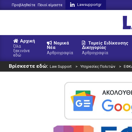
Skip
Lawsupportgr
Προβληθείτε
Ποιοί είμαστε
to
content
L
Αρχική
Νομικά
Τομείς Ειδίκευσης
S
Όλα
Νέα
Δικηγορίας
ξεκινάνε
Primary
Αρθρογραφία
Αρθρογραφία
εδώ
Navigation
Βρίσκεστε εδώ:
Menu
Law Support
>
Υπηρεσίες Πολιτών
>
ΕΦΚ