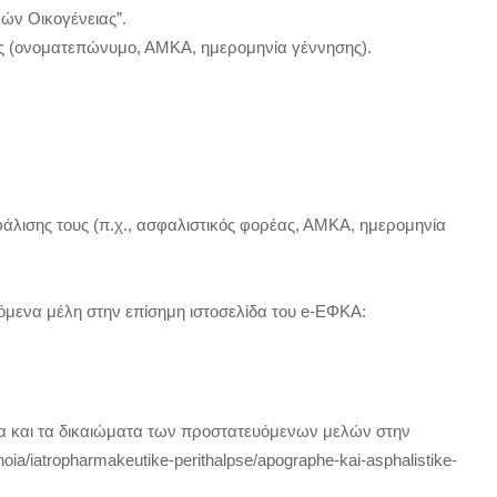
ών Οικογένειας”.
ους (ονοματεπώνυμο, ΑΜΚΑ, ημερομηνία γέννησης).
φάλισης τους (π.χ., ασφαλιστικός φορέας, ΑΜΚΑ, ημερομηνία
υόμενα μέλη στην επίσημη ιστοσελίδα του e-ΕΦΚΑ:
ητα και τα δικαιώματα των προστατευόμενων μελών στην
onoia/iatropharmakeutike-perithalpse/apographe-kai-asphalistike-