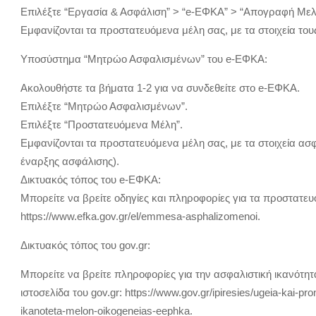
Επιλέξτε “Εργασία & Ασφάλιση” > “e-ΕΦΚΑ” > “Απογραφή Μελ
Εμφανίζονται τα προστατευόμενα μέλη σας, με τα στοιχεία τ
Υποσύστημα “Μητρώο Ασφαλισμένων” του e-ΕΦΚΑ:
Ακολουθήστε τα βήματα 1-2 για να συνδεθείτε στο e-ΕΦΚΑ.
Επιλέξτε “Μητρώο Ασφαλισμένων”.
Επιλέξτε “Προστατευόμενα Μέλη”.
Εμφανίζονται τα προστατευόμενα μέλη σας, με τα στοιχεία ασ
έναρξης ασφάλισης).
Δικτυακός τόπος του e-ΕΦΚΑ:
Μπορείτε να βρείτε οδηγίες και πληροφορίες για τα προστατε
https://www.efka.gov.gr/el/emmesa-asphalizomenoi.
Δικτυακός τόπος του gov.gr:
Μπορείτε να βρείτε πληροφορίες για την ασφαλιστική ικανότ
ιστοσελίδα του gov.gr: https://www.gov.gr/ipiresies/ugeia-kai-pr
ikanoteta-melon-oikogeneias-eephka.