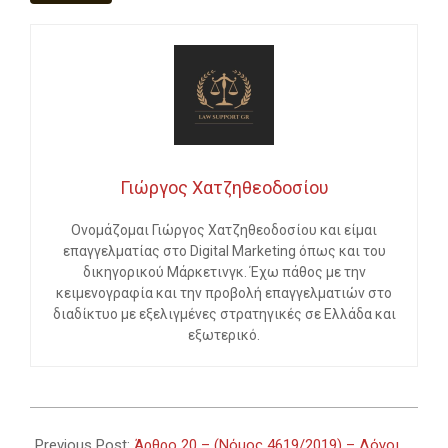
Γιώργος Χατζηθεοδοσίου
Ονομάζομαι Γιώργος Χατζηθεοδοσίου και είμαι
επαγγελματίας στο Digital Marketing όπως και του
δικηγορικού Μάρκετινγκ. Έχω πάθος με την
κειμενογραφία και την προβολή επαγγελματιών στο
διαδίκτυο με εξελιγμένες στρατηγικές σε Ελλάδα και
εξωτερικό.
2024-
02-
Previous Post:
Άρθρο 20 – (Νόμος 4619/2019) – Λόγοι