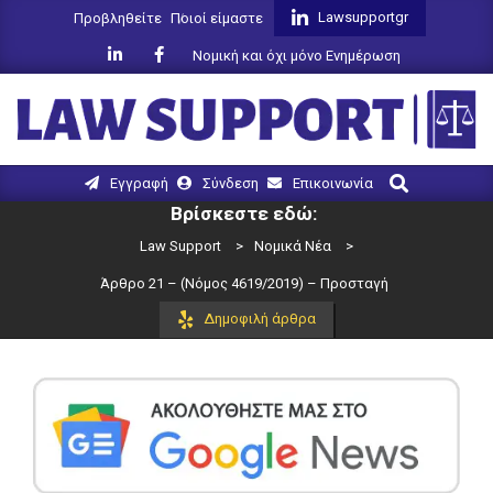
Skip
Lawsupportgr
Προβληθείτε
Ποιοί είμαστε
to
Νομική και όχι μόνο Ενημέρωση
content
LAW
Search
Primary
Εγγραφή
Σύνδεση
Επικοινωνία
SUPPORT
Navigation
Βρίσκεστε εδώ:
Menu
Law Support
>
Νομικά Νέα
>
Άρθρο 21 – (Νόμος 4619/2019) – Προσταγή
Δημοφιλή άρθρα