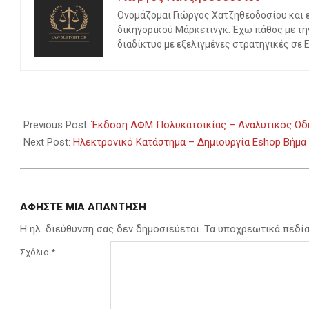
Ονομάζομαι Γιώργος Χατζηθεοδοσίου και εί
δικηγορικού Μάρκετινγκ. Έχω πάθος με τη
διαδίκτυο με εξελιγμένες στρατηγικές σε 
2023-
11-
Previous Post:
Έκδοση ΑΦΜ Πολυκατοικίας – Αναλυτικός Οδ
09
Next Post:
Ηλεκτρονικό Κατάστημα – Δημιουργία Eshop Βήμα
ΑΦΉΣΤΕ ΜΙΑ ΑΠΆΝΤΗΣΗ
Η ηλ. διεύθυνση σας δεν δημοσιεύεται.
Τα υποχρεωτικά πεδί
Σχόλιο
*