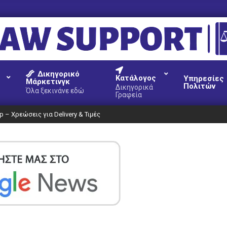
AW
Δικηγορικό
UPPORT
Κατάλογος
Υπηρεσίες
Μάρκετινγκ
Πολιτών
Δικηγορικά
Όλα ξεκινάνε εδώ
Γραφεία
 – Χρεώσεις για Delivery & Τιμές