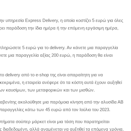
ν υπηρεσία Express Delivery, η οποία κοστίζει 5 ευρώ για όλες
ρει παράδοση την ίδια ημέρα ή την επόμενη εργάσιμη ημέρα,
πληρώσετε 5 ευρώ για το delivery. Αν κάνετε μια παραγγελία
άνετε μια παραγγελία αξίας 200 ευρώ, η παράδοση θα είναι
ο delivery από το e-shop της είναι απαραίτητη για να
εκριμένα, η εταιρεία ανέφερε ότι τα κόστη αυτά έχουν αυξηθεί
των καυσίμων, των μεταφορικών και των μισθών.
λαβενίτης ακολούθησε μια παρόμοια κίνηση από την αλυσίδα ΑΒ
 παραγγελίες κάτω των 45 ευρώ από τον Ιούλιο του 2023.
στήματα σούπερ μάρκετ είναι μια τάση που παρατηρείται
ς διαδεδομένη, αλλά αναμένεται να αυξηθεί τα επόμενα χρόνια.