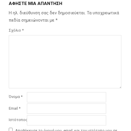
ΑΦΉΣΤΕ ΜΙΑ ΑΠΆΝΤΗΣΗ
Η ηλ. διεύθυνση σας δεν δημοσιεύεται.
Τα υποχρεωτικά
πεδία σημειώνονται με
*
Σχόλιο
*
Όνομα
*
Email
*
Ιστότοπος
Αποθήκευσε το όνομά μου, email, και τον ιστότοπο μου σε