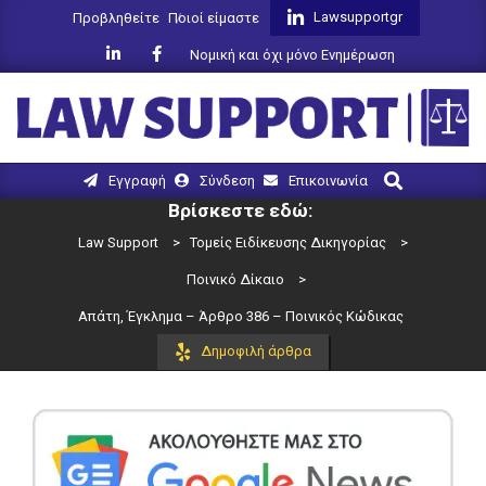
Skip
Lawsupportgr
Προβληθείτε
Ποιοί είμαστε
to
Νομική και όχι μόνο Ενημέρωση
content
LAW
Search
Primary
Εγγραφή
Σύνδεση
Επικοινωνία
SUPPORT
Navigation
Βρίσκεστε εδώ:
Menu
Law Support
>
Τομείς Ειδίκευσης Δικηγορίας
>
Ποινικό Δίκαιο
>
Απάτη, Έγκλημα – Άρθρο 386 – Ποινικός Κώδικας
Δημοφιλή άρθρα