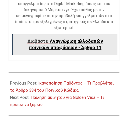
επαγγελματίας στο Digital Marketing όπως και του
δικηγορικού Μάρκετινγκ. Έχω πάθος με την
κειμενογραφία και την προβολή επαγγελματιών στο
διαδίκτυο με εξελιγμένες στρατηγικές σε Ελλάδα και
εξωτερικό.
Διαβάστε
Αναγνώριση αλλοδαπών
ποινικών αποφάσεων - Άρθρο 11
2026-
03-
Previous Post:
Ικανοποίηση Παθόντος – Τι Προβλέπει
22
το Άρθρο 384 του Ποινικού Κώδικα
Next Post:
Πώληση ακινήτου για Golden Visa – Τι
πρέπει να ξέρεις