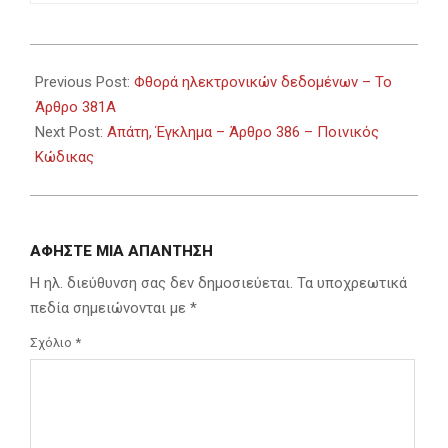
2026-
03-
Previous Post:
Φθορά ηλεκτρονικών δεδομένων – Το
13
Άρθρο 381Α
Next Post:
Απάτη, Έγκλημα – Άρθρο 386 – Ποινικός
Κώδικας
ΑΦΉΣΤΕ ΜΙΑ ΑΠΆΝΤΗΣΗ
Η ηλ. διεύθυνση σας δεν δημοσιεύεται.
Τα υποχρεωτικά
πεδία σημειώνονται με
*
Σχόλιο
*