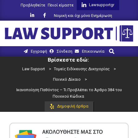
Skip
Lawsupportgr
Προβληθείτε
Ποιοί είμαστε
to
Νομική και όχι μόνο Ενημέρωση
content
LAW
Search
Primary
Εγγραφή
Σύνδεση
Επικοινωνία
SUPPORT
Navigation
Βρίσκεστε εδώ:
Menu
Law Support
>
Τομείς Ειδίκευσης Δικηγορίας
>
Ποινικό Δίκαιο
>
Ικανοποίηση Παθόντος – Τι Προβλέπει το Άρθρο 384 του
Ποινικού Κώδικα
Δημοφιλή άρθρα