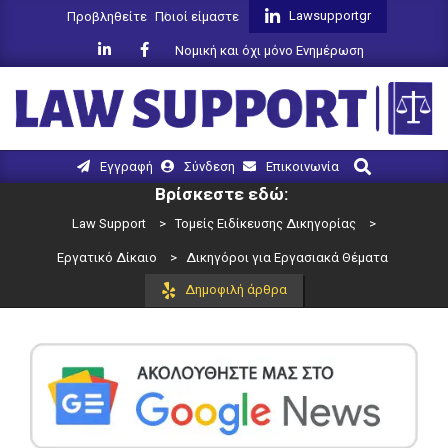
Skip
Lawsupportgr
Προβληθείτε
Ποιοί είμαστε
to
Νομική και όχι μόνο Ενημέρωση
content
LAW
Search
Primary
Εγγραφή
Σύνδεση
Επικοινωνία
SUPPORT
Navigation
Βρίσκεστε εδώ:
Menu
Law Support
>
Τομείς Ειδίκευσης Δικηγορίας
>
Εργατικό Δίκαιο
>
Δικηγόροι για Εργασιακά Θέματα
Δημοφιλή άρθρα