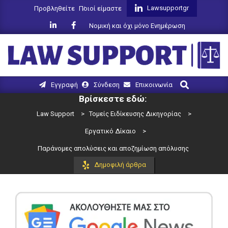
Skip
Lawsupportgr
Προβληθείτε
Ποιοί είμαστε
to
Νομική και όχι μόνο Ενημέρωση
content
LAW
Search
Primary
Εγγραφή
Σύνδεση
Επικοινωνία
SUPPORT
Navigation
Βρίσκεστε εδώ:
Menu
Law Support
>
Τομείς Ειδίκευσης Δικηγορίας
>
Εργατικό Δίκαιο
>
Παράνομες απολύσεις και αποζημίωση απόλυσης
Δημοφιλή άρθρα