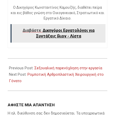
Ο Δικηγόρος Κωνσταντίνος Καμουζής, διαθέτει πείρα
και εις βάθος γνώση στο Οικογενειακό, Στρατιωτικό και
Εργατικό Δίκαιο.
Διαβάστε
Δικηγόροι Εργατολόγοι για
Συντάξεις Ιλιον - Λίστα
2023-
10-
Previous Post:
Σεξουαλική παρενόχληση στην εργασία
08
Next Post:
Ρομποτική Αρθροπλαστική Χειρουργική στο
Γόνατο
ΑΦΉΣΤΕ ΜΙΑ ΑΠΆΝΤΗΣΗ
Η ηλ. διεύθυνση σας δεν δημοσιεύεται.
Τα υποχρεωτικά