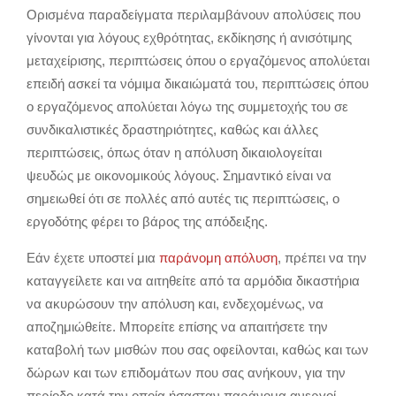
Ορισμένα παραδείγματα περιλαμβάνουν απολύσεις που
γίνονται για λόγους εχθρότητας, εκδίκησης ή ανισότιμης
μεταχείρισης, περιπτώσεις όπου ο εργαζόμενος απολύεται
επειδή ασκεί τα νόμιμα δικαιώματά του, περιπτώσεις όπου
ο εργαζόμενος απολύεται λόγω της συμμετοχής του σε
συνδικαλιστικές δραστηριότητες, καθώς και άλλες
περιπτώσεις, όπως όταν η απόλυση δικαιολογείται
ψευδώς με οικονομικούς λόγους. Σημαντικό είναι να
σημειωθεί ότι σε πολλές από αυτές τις περιπτώσεις, ο
εργοδότης φέρει το βάρος της απόδειξης.
Εάν έχετε υποστεί μια
παράνομη απόλυση
, πρέπει να την
καταγγείλετε και να αιτηθείτε από τα αρμόδια δικαστήρια
να ακυρώσουν την απόλυση και, ενδεχομένως, να
αποζημιώθείτε. Μπορείτε επίσης να απαιτήσετε την
καταβολή των μισθών που σας οφείλονται, καθώς και των
δώρων και των επιδομάτων που σας ανήκουν, για την
περίοδο κατά την οποία ήσασταν παράνομα ανεργοί