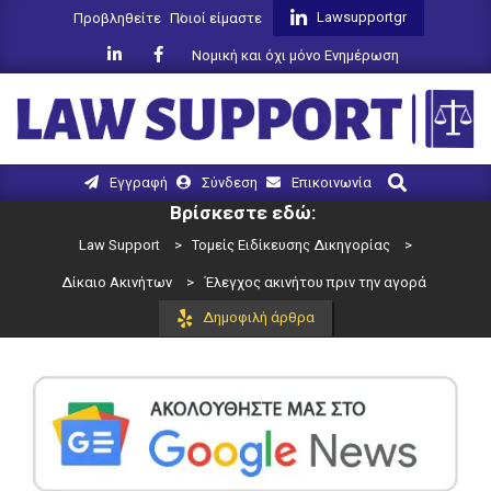
Skip
Lawsupportgr
Προβληθείτε
Ποιοί είμαστε
to
Νομική και όχι μόνο Ενημέρωση
content
LAW
Search
Primary
Εγγραφή
Σύνδεση
Επικοινωνία
SUPPORT
Navigation
Βρίσκεστε εδώ:
Menu
Law Support
>
Τομείς Ειδίκευσης Δικηγορίας
>
Δίκαιο Ακινήτων
>
Έλεγχος ακινήτου πριν την αγορά
Δημοφιλή άρθρα