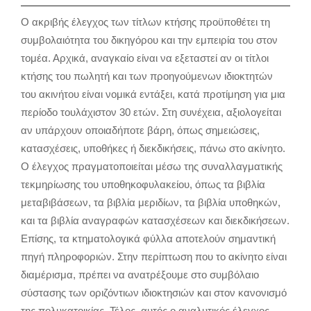
Ο ακριβής έλεγχος των τίτλων κτήσης προϋποθέτει τη
συμβολαιότητα του δικηγόρου και την εμπειρία του στον
τομέα. Αρχικά, αναγκαίο είναι να εξεταστεί αν οι τίτλοι
κτήσης του πωλητή και των προηγούμενων ιδιοκτητών
του ακινήτου είναι νομικά εντάξει, κατά προτίμηση για μια
περίοδο τουλάχιστον 30 ετών. Στη συνέχεια, αξιολογείται
αν υπάρχουν οποιαδήποτε βάρη, όπως σημειώσεις,
κατασχέσεις, υποθήκες ή διεκδικήσεις, πάνω στο ακίνητο.
Ο έλεγχος πραγματοποιείται μέσω της συναλλαγματικής
τεκμηρίωσης του υποθηκοφυλακείου, όπως τα βιβλία
μεταβιβάσεων, τα βιβλία μεριδίων, τα βιβλία υποθηκών,
και τα βιβλία αναγραφών κατασχέσεων και διεκδικήσεων.
Επίσης, τα κτηματολογικά φύλλα αποτελούν σημαντική
πηγή πληροφοριών. Στην περίπτωση που το ακίνητο είναι
διαμέρισμα, πρέπει να ανατρέξουμε στο συμβόλαιο
σύστασης των οριζόντιων ιδιοκτησιών και στον κανονισμό
της πολυκατοικίας. Τέλος, αυτός ο αναλυτικός έλεγχος