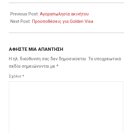
2023-
09-
Previous Post:
Αγοραπωλησία ακινήτου
03
Next Post:
Προϋποθέσεις για Golden Visa
ΑΦΉΣΤΕ ΜΙΑ ΑΠΆΝΤΗΣΗ
Η ηλ. διεύθυνση σας δεν δημοσιεύεται.
Τα υποχρεωτικά
πεδία σημειώνονται με
*
Σχόλιο
*