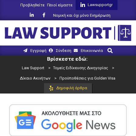
Skip
Lawsupportgr
Προβληθείτε
Ποιοί είμαστε
to
Νομική και όχι μόνο Ενημέρωση
content
LAW
Search
Primary
Εγγραφή
Σύνδεση
Επικοινωνία
SUPPORT
Navigation
Βρίσκεστε εδώ:
Menu
Law Support
>
Τομείς Ειδίκευσης Δικηγορίας
>
Δίκαιο Ακινήτων
>
Προϋποθέσεις για Golden Visa
Δημοφιλή άρθρα