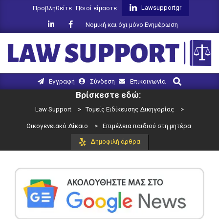
Skip
Lawsupportgr
Προβληθείτε
Ποιοί είμαστε
to
Νομική και όχι μόνο Ενημέρωση
content
LAW
Search
Primary
Εγγραφή
Σύνδεση
Επικοινωνία
SUPPORT
Navigation
Βρίσκεστε εδώ:
Menu
Law Support
>
Τομείς Ειδίκευσης Δικηγορίας
>
Οικογενειακό Δίκαιο
>
Επιμέλεια παιδιού στη μητέρα
Δημοφιλή άρθρα