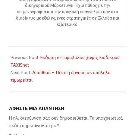
δικηγορικού Μάρκετινγκ. Έχω πάθος με την
κειμενογραφία και την προβολή επαγγελματιών στο
διαδίκτυο με εξελιγμένες στρατηγικές σε Ελλάδα και
εξωτερικό.
2024-
01-
Previous Post:
Εκδοση e-Παραβόλου χωρίς κωδικούς
02
TAXISnet
Next Post:
Απείθεια – Πότε η άρνηση σε υπάληλο
τιμωρείται
ΑΦΉΣΤΕ ΜΙΑ ΑΠΆΝΤΗΣΗ
Η ηλ. διεύθυνση σας δεν δημοσιεύεται.
Τα υποχρεωτικά
πεδία σημειώνονται με
*