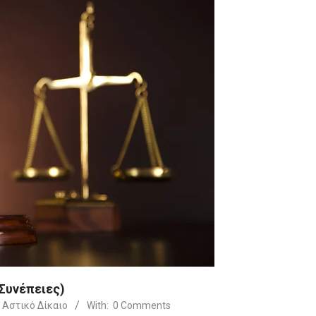
Συνέπειες)
Αστικό Δίκαιο
With:
0 Comments