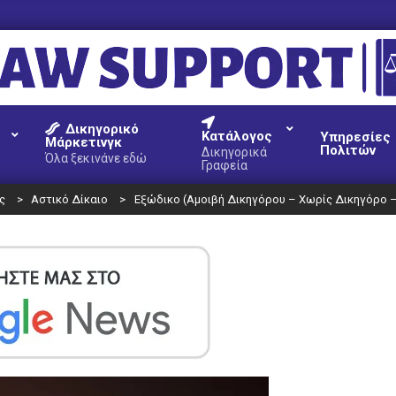
AW
Δικηγορικό
UPPORT
Κατάλογος
Υπηρεσίες
Μάρκετινγκ
Πολιτών
Δικηγορικά
Όλα ξεκινάνε εδώ
Γραφεία
ς
>
Αστικό Δίκαιο
>
Εξώδικο (Αμοιβή Δικηγόρου – Χωρίς Δικηγόρο –