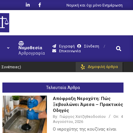
Νομική και όχι μόνο Ενημέρωση
Εγγραφή
Σύνδεση
Search
Νομοθεσία
Επικοινωνία
Αρθρογραφία
Δημοφιλή άρθρα
 Συνέπειες)
Τελευταία Άρθρα
Απόφραξη Νεροχύτη: Πώς
Ξεβουλώνει Άμεσα – Πρακτικός
Οδηγός
By:
Γιώργος Χατζηθεοδοσίου
On:
4
Αυγούστου, 2026
Ο νεροχύτης της κουζίνας είναι