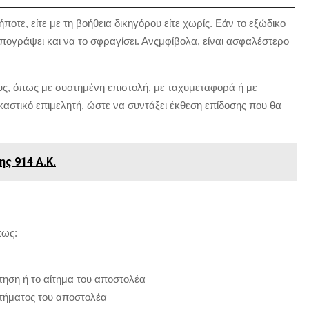
ποτε, είτε με τη βοήθεια δικηγόρου είτε χωρίς. Εάν το εξώδικο
υπογράψει και να το σφραγίσει. Ανςμφίβολα, είναι ασφαλέστερο
υς, όπως με συστημένη επιστολή, με ταχυμεταφορά ή με
ικαστικό επιμελητή, ώστε να συντάξει έκθεση επίδοσης που θα
ς 914 Α.Κ.
πως:
τηση ή το αίτημα του αποστολέα
ιτήματος του αποστολέα