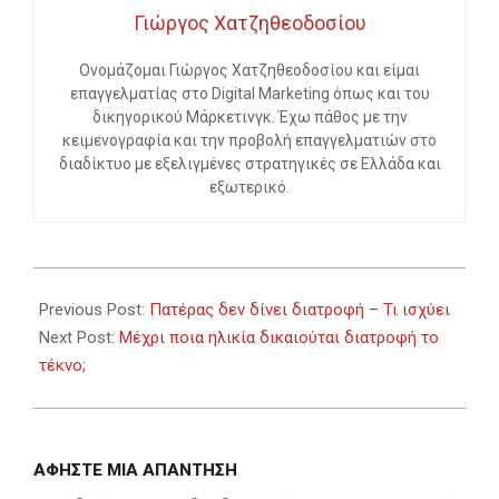
Γιώργος Χατζηθεοδοσίου
Ονομάζομαι Γιώργος Χατζηθεοδοσίου και είμαι
επαγγελματίας στο Digital Marketing όπως και του
δικηγορικού Μάρκετινγκ. Έχω πάθος με την
κειμενογραφία και την προβολή επαγγελματιών στο
διαδίκτυο με εξελιγμένες στρατηγικές σε Ελλάδα και
εξωτερικό.
2024-
04-
Previous Post:
Πατέρας δεν δίνει διατροφή – Τι ισχύει
13
Next Post:
Μέχρι ποια ηλικία δικαιούται διατροφή το
τέκνο;
ΑΦΉΣΤΕ ΜΙΑ ΑΠΆΝΤΗΣΗ