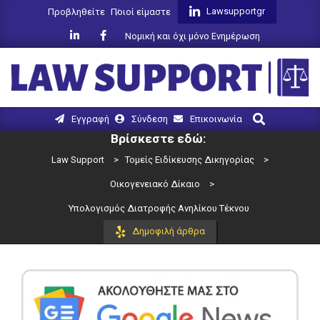
Skip
Lawsupportgr
Προβληθείτε
Ποιοί είμαστε
to
Νομική και όχι μόνο Ενημέρωση
content
LAW
Search
Primary
Εγγραφή
Σύνδεση
Επικοινωνία
SUPPORT
Navigation
Βρίσκεστε εδώ:
Menu
Law Support
>
Τομείς Ειδίκευσης Δικηγορίας
>
Οικογενειακό Δίκαιο
>
Υπολογισμός Διατροφής Ανηλίκου Τέκνου
Δημοφιλή άρθρα