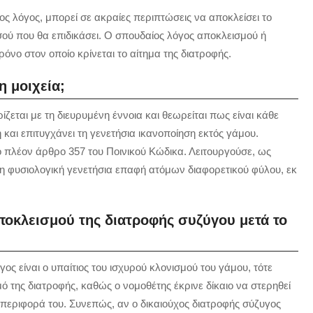
ος λόγος, μπορεί σε ακραίες περιπτώσεις να αποκλείσει το
ού που θα επιδικάσει. Ο σπουδαίος λόγος αποκλεισμού ή
ρόνο στον οποίο κρίνεται το αίτημα της διατροφής.
η μοιχεία;
ρίζεται με τη διευρυμένη έννοια και θεωρείται πως είναι κάθε
και επιτυγχάνει τη γενετήσια ικανοποίηση εκτός γάμου.
 πλέον άρθρο 357 του Ποινικού Κώδικα. Λειτουργούσε, ως
τη φυσιολογική γενετήσια επαφή ατόμων διαφορετικού φύλου, εκ
ποκλεισμού της διατροφής συζύγου μετά το
γος είναι ο υπαίτιος του ισχυρού κλονισμού του γάμου, τότε
ό της διατροφής, καθώς ο νομοθέτης έκρινε δίκαιο να στερηθεί
μπεριφορά του. Συνεπώς, αν ο δικαιούχος διατροφής σύζυγος