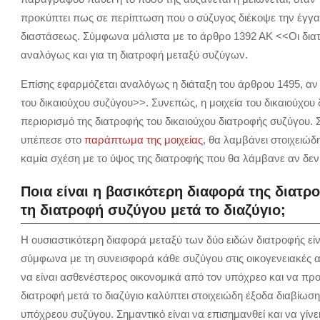
προκύπτει πως σε περίπτωση που ο σύζυγος διέκοψε την έγγαμ
διαστάσεως. Σύμφωνα μάλιστα με το άρθρο 1392 ΑΚ <<Οι διατ
αναλόγως και για τη διατροφή μεταξύ συζύγων.
Επίσης εφαρμόζεται αναλόγως η διάταξη του άρθρου 1495, αν 
του δικαιούχου συζύγου>>. Συνεπώς, η μοιχεία του δικαιούχο
περιορισμό της διατροφής του δικαιούχου διατροφής συζύγου. 
υπέπεσε στο
παράπτωμα της μοιχείας
, θα λαμβάνει στοιχειώδ
καμία σχέση με το ύψος της διατροφής που θα λάμβανε αν δεν 
Ποια είναι η βασικότερη διαφορά της διατ
τη διατροφή συζύγου μετά το διαζύγιο;
H ουσιαστικότερη διαφορά μεταξύ των δύο ειδών διατροφής είν
σύμφωνα με τη συνεισφορά κάθε συζύγου στις οικογενειακές αν
να είναι ασθενέστερος οικονομικά από τον υπόχρεο και να προβ
διατροφή μετά το διαζύγιο καλύπτει στοιχειώδη έξοδα διαβίωσης
υπόχρεου συζύγου. Σημαντικό είναι να επισημανθεί και να γίνε