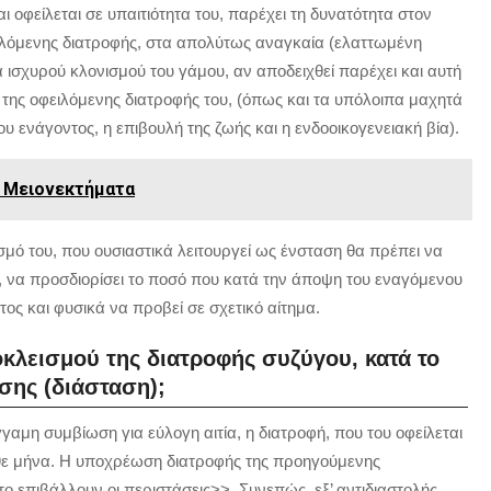
οφείλεται σε υπαιτιότητα του, παρέχει τη δυνατότητα στον
ειλόμενης διατροφής, στα απολύτως αναγκαία (ελαττωμένη
α ισχυρού κλονισμού του γάμου, αν αποδειχθεί παρέχει και αυτή
 της οφειλόμενης διατροφής του, (όπως και τα υπόλοιπα μαχητά
ου ενάγοντος, η επιβουλή της ζωής και η ενδοοικογενειακή βία).
 Μειονεκτήματα
σμό του, που ουσιαστικά λειτουργεί ως ένσταση θα πρέπει να
 να προσδιορίσει το ποσό που κατά την άποψη του εναγόμενου
ος και φυσικά να προβεί σε σχετικό αίτημα.
οκλεισμού της διατροφής συζύγου, κατά το
σης (διάσταση);
αμη συμβίωση για εύλογη αιτία, η διατροφή, που του οφείλεται
θε μήνα. Η υποχρέωση διατροφής της προηγούμενης
το επιβάλλουν οι περιστάσεις>>. Συνεπώς, εξ’ αντιδιαστολής