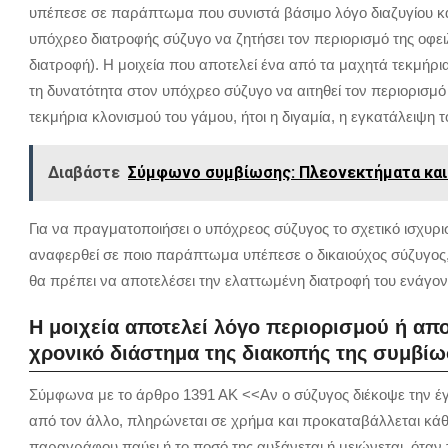
υπέπεσε σε παράπτωμα που συνιστά βάσιμο λόγο διαζυγίου και 
υπόχρεο διατροφής σύζυγο να ζητήσει τον περιορισμό της οφ
διατροφή). Η μοιχεία που αποτελεί ένα από τα μαχητά τεκμήρι
τη δυνατότητα στον υπόχρεο σύζυγο να αιτηθεί τον περιορισμό
τεκμήρια κλονισμού του γάμου, ήτοι η διγαμία, η εγκατάλειψη τ
Διαβάστε
Σύμφωνο συμβίωσης: Πλεονεκτήματα και
Για να πραγματοποιήσει ο υπόχρεος σύζυγος το σχετικό ισχυρι
αναφερθεί σε ποιο παράπτωμα υπέπεσε ο δικαιούχος σύζυγος,
θα πρέπει να αποτελέσει την ελαττωμένη διατροφή του ενάγοντ
Η μοιχεία αποτελεί λόγο περιορισμού ή απ
χρονικό διάστημα της διακοπής της συμβίω
Σύμφωνα με το άρθρο 1391 ΑΚ <<Αν ο σύζυγος διέκοψε την έγγ
από τον άλλο, πληρώνεται σε χρήμα και προκαταβάλλεται κά
παραγράφου παύει ή το ποσό της αυξάνεται ή μειώνεται, όταν 