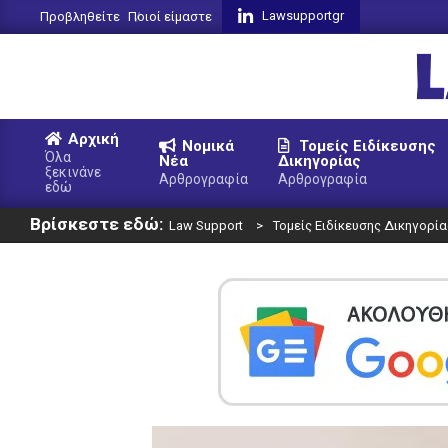
Skip
Lawsupportgr
Προβληθείτε
Ποιοί είμαστε
to
content
L
Αρχική
Νομικά
Τομείς Ειδίκευσης
S
Όλα
Νέα
Δικηγορίας
ξεκινάνε
Primary
Αρθρογραφία
Αρθρογραφία
εδώ
Navigation
Βρίσκεστε εδώ:
Menu
Law Support
>
Τομείς Ειδίκευσης Δικηγορία