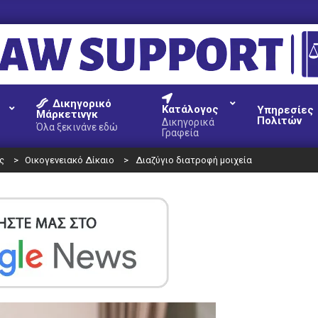
AW
Δικηγορικό
UPPORT
Κατάλογος
Υπηρεσίες
Μάρκετινγκ
Πολιτών
Δικηγορικά
Όλα ξεκινάνε εδώ
Γραφεία
ς
>
Οικογενειακό Δίκαιο
>
Διαζύγιο διατροφή μοιχεία