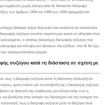
η συμβίωση χωρίς εύλογη αιτία δε δικαιούται διατροφή
άξεις των άρθρων 1494 και 1498 έως 1500 εφαρμόζονται
υπάρχει βάσιμος λόγος διαζυγίου που ανάγεται σε υπαιτιότητα
υ διατροφής συζύγου συνιστά παράπτωμα ικανό να οδηγήσει στον
Συγκεκριμένα, ο υπαίτιος δικαιούχος διατροφής σύζυγος που
η διατροφή για κάλυψη των βιοτικών του εξόδων, που δε θα έχει
είχε πραγματοποιήσει μοιχεία.
ροφής συζύγου κατά τη διάσταση σε σχέση με
αι, πως η διατροφή συζύγου κατά τη διάσταση υπολογίζεται
άγκες, αρκεί λοιπόν για τη καταβολή της ο δικαιούχος σύζυγος
αίνει σε διακοπή της συμβίωσης για εύλογη αιτία, ενώ η
 και βασίζεται στην απορία του δικαιούχου και την ευπορία του
ι κατανοητό, πως η διατροφή συζύγου μετά το διαζύγιο είναι