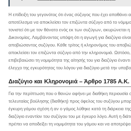
Η επίδειξη του γεγονότος ότι ένας σύζυγος που έχει αποθάνει 
αποτέλεσμα να αποκλείσει τον επιζώντα σύζυγο από το νόμιμο 
τονιστεί ότι με τον θάνατο ενός εκ των συζύγων, ακυρώνεται 
Δικονομίας. Λαμβάνοντας υπόψη ότι η αγωγή για διαζύγιο είν
αποβιώσαντος συζύγου. Κάθε τρίτος ή κληρονόμος του αποβιώσ
αποκλείσει τον επιζώντα σύζυγο από την κληρονομιά. Ωστόσο,
επιβεβαιώσει τη νομιμότητα της αίτησής του για διαζύγιο έναντ
έλεγχο της εγκυρότητας του λόγου για διαζύγιο μετά την υποβο
Διαζύγιο και Kληρονομιά – Άρθρο 1785 Α.Κ
Για την περίπτωση που ο θανών αφήνει με διαθήκη περιουσία σ
τελευταίας βούλησης (διαθήκη) προς όφελος του συζύγου μπορ
έγκυρη γάμου σχέση ή αν ο γάμος λύθηκε κατά τη διάρκεια της 
διαζύγιο εναντίον του συζύγου του με έγκυρο λόγο. Αυτή η διά
πρέπει να αποδείξει τη νομιμότητα του γάμου και να αποτρέψε