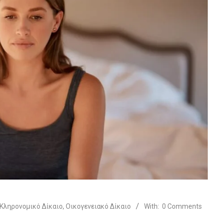
Κληρονομικό Δίκαιο
,
Οικογενειακό Δίκαιο
With:
0 Comments