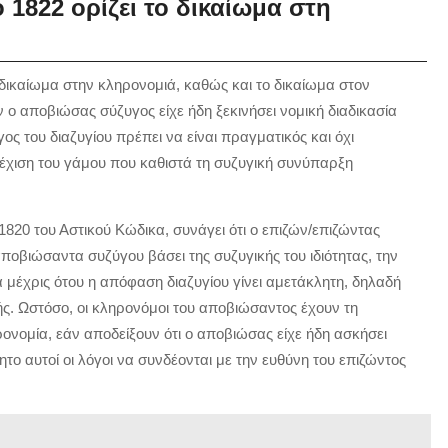
 1822 ορίζει το δικαίωμα στη
 δικαίωμα στην κληρονομιά, καθώς και το δικαίωμα στον
 ο αποβιώσας σύζυγος είχε ήδη ξεκινήσει νομική διαδικασία
ος του διαζυγίου πρέπει να είναι πραγματικός και όχι
νέχιση του γάμου που καθιστά τη συζυγική συνύπαρξη
820 του Αστικού Κώδικα, συνάγει ότι ο επιζών/επιζώντας
ποβιώσαντα συζύγου βάσει της συζυγικής του ιδιότητας, την
α μέχρις ότου η απόφαση διαζυγίου γίνει αμετάκλητη, δηλαδή
ής. Ωστόσο, οι κληρονόμοι του αποβιώσαντος έχουν τη
νομία, εάν αποδείξουν ότι ο αποβιώσας είχε ήδη ασκήσει
το αυτοί οι λόγοι να συνδέονται με την ευθύνη του επιζώντος