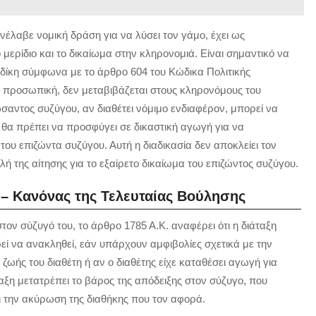
ανέλαβε νομική δράση για να λύσει τον γάμο, έχει ως
μερίδιο και το δικαίωμα στην κληρονομιά. Είναι σημαντικό να
η δίκη σύμφωνα με το άρθρο 604 του Κώδικα Πολιτικής
αι προσωπική, δεν μεταβιβάζεται στους κληρονόμους του
αντος συζύγου, αν διαθέτει νόμιμο ενδιαφέρον, μπορεί να
 θα πρέπει να προσφύγει σε δικαστική αγωγή για να
ι του επιζώντα συζύγου. Αυτή η διαδικασία δεν αποκλείει τον
λή της αίτησης για το εξαίρετο δικαίωμα του επιζώντος συζύγου.
. – Κανόνας της Τελευταίας Βούλησης
τον σύζυγό του, το άρθρο 1785 Α.Κ. αναφέρει ότι η διάταξη
εί να ανακληθεί, εάν υπάρχουν αμφιβολίες σχετικά με την
ζωής του διαθέτη ή αν ο διαθέτης είχε καταθέσει αγωγή για
ταξη μετατρέπει το βάρος της απόδειξης στον σύζυγο, που
ι την ακύρωση της διαθήκης που τον αφορά.