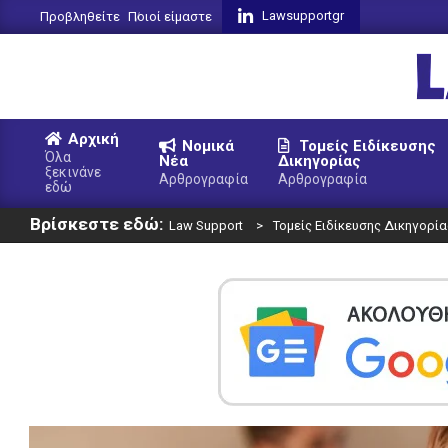
Skip
Lawsupportgr
Προβληθείτε
Ποιοί είμαστε
to
content
L
Αρχική
Νομικά
Τομείς Ειδίκευσης
S
Όλα
Νέα
Δικηγορίας
ξεκινάνε
Primary
Αρθρογραφία
Αρθρογραφία
εδώ
Navigation
Βρίσκεστε εδώ:
Menu
Law Support
>
Τομείς Ειδίκευσης Δικηγορία