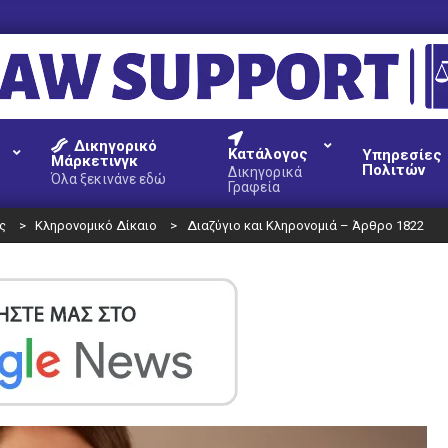
AW
Δικηγορικό
UPPORT
Κατάλογος
Υπηρεσίες
Μάρκετινγκ
Πολιτών
Δικηγορικά
Όλα ξεκινάνε εδώ
Γραφεία
ς
>
Κληρονομικό Δίκαιο
>
Διαζύγιο και Kληρονομιά – Άρθρο 1822