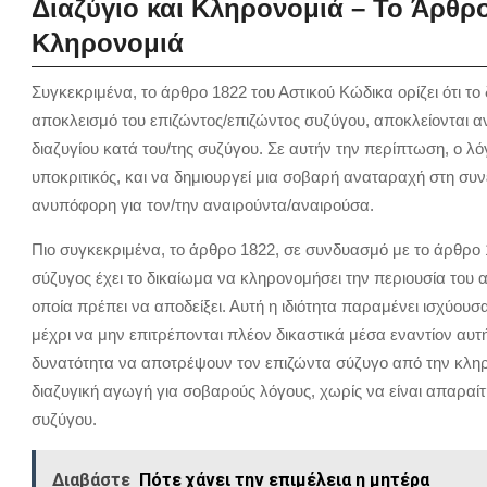
Διαζύγιο και Kληρονομιά – To Άρθρο
Κληρονομιά
Συγκεκριμένα, το άρθρο 1822 του Αστικού Κώδικα ορίζει ότι το
αποκλεισμό του επιζώντος/επιζώντος συζύγου, αποκλείονται αν
διαζυγίου κατά του/της συζύγου. Σε αυτήν την περίπτωση, ο λόγ
υποκριτικός, και να δημιουργεί μια σοβαρή αναταραχή στη συ
ανυπόφορη για τον/την αναιρούντα/αναιρούσα.
Πιο συγκεκριμένα, το άρθρο 1822, σε συνδυασμό με το άρθρο 1
σύζυγος έχει το δικαίωμα να κληρονομήσει την περιουσία του α
οποία πρέπει να αποδείξει. Αυτή η ιδιότητα παραμένει ισχύουσ
μέχρι να μην επιτρέπονται πλέον δικαστικά μέσα εναντίον αυτ
δυνατότητα να αποτρέψουν τον επιζώντα σύζυγο από την κληρο
διαζυγική αγωγή για σοβαρούς λόγους, χωρίς να είναι απαραίτη
συζύγου.
Διαβάστε
Πότε χάνει την επιμέλεια η μητέρα