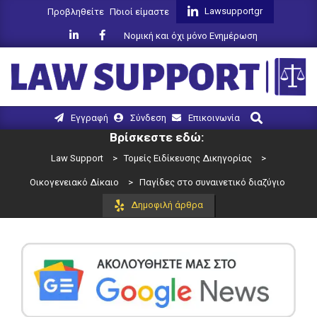
Skip
Lawsupportgr
Προβληθείτε
Ποιοί είμαστε
to
Νομική και όχι μόνο Ενημέρωση
content
LAW
Search
Primary
Εγγραφή
Σύνδεση
Επικοινωνία
SUPPORT
Navigation
Βρίσκεστε εδώ:
Menu
Law Support
>
Τομείς Ειδίκευσης Δικηγορίας
>
Οικογενειακό Δίκαιο
>
Παγίδες στο συναινετικό διαζύγιο
Δημοφιλή άρθρα