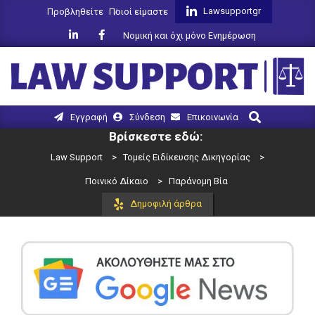
Skip
Lawsupportgr
Προβληθείτε
Ποιοί είμαστε
to
Νομική και όχι μόνο Ενημέρωση
content
LAW
Search
Primary
Εγγραφή
Σύνδεση
Επικοινωνία
SUPPORT
Navigation
Βρίσκεστε εδώ:
Menu
Law Support
>
Τομείς Ειδίκευσης Δικηγορίας
>
Ποινικό Δίκαιο
>
Παράνομη Βία
Δημοφιλή άρθρα