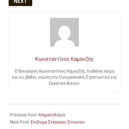
NEXT
Κωνσταντίνος Καμουζής
Ο Δικηγόρος Κωνσταντίνος Καμουζής, διαθέτει πείρα
και εις βάθος γνώση στο Οικογενειακό, Στρατιωτικό και
Εργατικό Δίκαιο.
2023-
06-
Previous Post:
Κτηματολόγιο
03
Next Post:
Επίδομα Στέγασης Ενοικίου