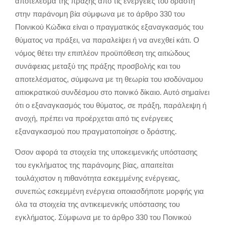
αποτέλεσμα της πράξης από τις ενέργειες του δράστη
στην παράνομη βία σύμφωνα με το άρθρο 330 του
Ποινικού Κώδικα είναι ο πραγματικός εξαναγκασμός του
θύματος να πράξει, να παραλείψει ή να ανεχθεί κάτι. Ο
νόμος θέτει την επιπλέον προϋπόθεση της αιτιώδους
συνάφειας μεταξύ της πράξης προσβολής και του
αποτελέσματος, σύμφωνα με τη θεωρία του ισοδύναμου
αιτιοκρατικού συνδέσμου στο ποινικό δίκαιο. Αυτό σημαίνει
ότι ο εξαναγκασμός του θύματος, σε πράξη, παράλειψη ή
ανοχή, πρέπει να προέρχεται από τις ενέργειες
εξαναγκασμού που πραγματοποίησε ο δράστης.
Όσον αφορά τα στοιχεία της υποκειμενικής υπόστασης
του εγκλήματος της παράνομης βίας, απαιτείται
τουλάχιστον η πιθανότητα εσκεμμένης ενέργειας,
συνεπώς εσκεμμένη ενέργεια οποιασδήποτε μορφής για
όλα τα στοιχεία της αντικειμενικής υπόστασης του
εγκλήματος. Σύμφωνα με το άρθρο 330 του Ποινικού