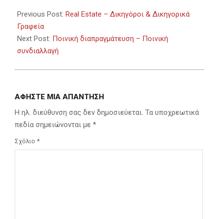
2023-
09-
Previous Post:
Real Estate – Δικηγόροι & Δικηγορικά
03
Γραφεία
Next Post:
Ποινική διαπραγμάτευση – Ποινική
συνδιαλλαγή
ΑΦΉΣΤΕ ΜΙΑ ΑΠΆΝΤΗΣΗ
Η ηλ. διεύθυνση σας δεν δημοσιεύεται.
Τα υποχρεωτικά
πεδία σημειώνονται με
*
Σχόλιο
*