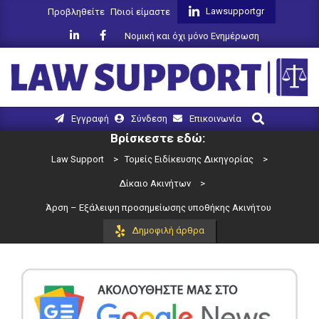
Skip
Lawsupportgr
Προβληθείτε
Ποιοί είμαστε
to
Νομική και όχι μόνο Ενημέρωση
content
LAW
Search
Primary
Εγγραφή
Σύνδεση
Επικοινωνία
SUPPORT
Navigation
Βρίσκεστε εδώ:
Menu
Law Support
>
Τομείς Ειδίκευσης Δικηγορίας
>
Δίκαιο Ακινήτων
>
Άρση – Εξάλειψη προσημείωσης υποθήκης Ακινήτου
Δημοφιλή άρθρα