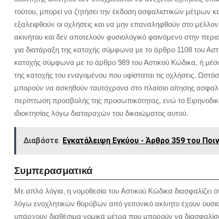
τούτου, μπορεί να ζητήσει την έκδοση ασφαλιστικών μέτρων κ
εξαλειφθούν οι οχλήσεις και να μην επαναληφθούν στο μέλλο
ακινήτου και δεν αποτελούν φυσιολογικό φαινόμενο στην περι
για διατάραξη της κατοχής σύμφωνα με το άρθρο 1108 του Αστ
κατοχής σύμφωνα με το άρθρο 989 του Αστικού Κώδικα, ή μέ
της κατοχής του εναγομένου που υφίσταται τις οχλήσεις. Ωστόσ
μπορούν να ασκηθούν ταυτόχρονα στο πλαίσιο αίτησης ασφαλι
περίπτωση προσβολής της προσωπικότητας, ενώ το Ειρηνοδικε
ιδιοκτησίας λόγω διαταραχών του δικαιώματος αυτού.
Διαβάστε
Εγκατάλειψη Εγκύου - Άρθρο 359 του Ποι
Συμπερασματικά
Με απλά λόγια, η νομοθεσία του Αστικού Κώδικα διασφαλίζει ό
λόγω ενοχλητικών θορύβων από γειτονικό ακίνητο έχουν ουσια
υπάρχουν διαθέσιμα νομικά μέτρα που μπορούν να διασφαλίσ