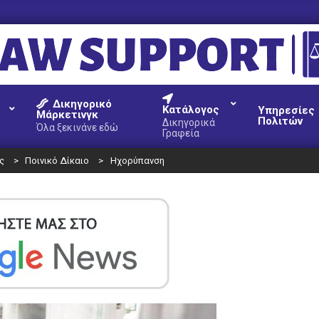
AW
Δικηγορικό
UPPORT
Κατάλογος
Υπηρεσίες
Μάρκετινγκ
Πολιτών
Δικηγορικά
Όλα ξεκινάνε εδώ
Γραφεία
ς
>
Ποινικό Δίκαιο
>
Ηχορύπανση