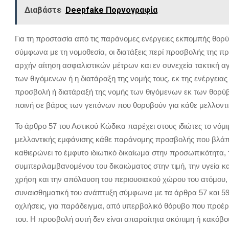
Διαβάστε
Deepfake Πορνογραφία
Για τη προστασία από τις παράνομες ενέργειες εκπομπής θορύ
σύμφωνα με τη νομοθεσία, οι διατάξεις περί προσβολής της π
αρχήν αίτηση ασφαλιστικών μέτρων και εν συνεχεία τακτική 
των θιγόμενων ή η διατάραξη της νομής τους, εκ της ενέργειας
προσβολή ή διατάραξή της νομής των θιγόμενων εκ των θορύ
ποινή σε βάρος των γειτόνων που θορυβούν για κάθε μελλοντ
Το άρθρο 57 του Αστικού Κώδικα παρέχει στους ιδιώτες το νό
μελλοντικής εμφάνισης κάθε παράνομης προσβολής που βλάπτ
καθιερώνει το έμφυτο ιδιωτικό δικαίωμα στην προσωπικότητα, 
συμπεριλαμβανομένου του δικαιώματος στην τιμή, την υγεία κα
χρήση και την απόλαυση του περιουσιακού χώρου του ατόμου, ο
συναισθηματική του ανάπτυξη σύμφωνα με τα άρθρα 57 και 59 
οχλήσεις, για παράδειγμα, από υπερβολικό θόρυβο που προέρχ
του. Η προσβολή αυτή δεν είναι απαραίτητα σκόπιμη ή κακόβ