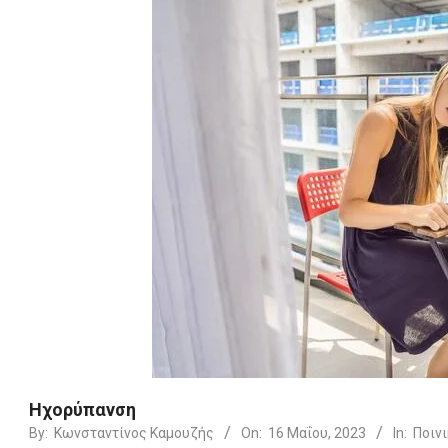
Ηχορύπανση
By:
Κωνσταντίνος Καμουζής
On:
16 Μαΐου, 2023
In:
Ποινι