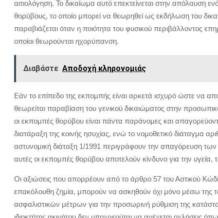
αιτιολόγηση. Το δικαίωμα αυτό επεκτείνεται στην απόλαυση ε
θορύβους, το οποίο μπορεί να θεωρηθεί ως εκδήλωση του δικαι
παραβιάζεται όταν η ποιότητα του φυσικού περιβάλλοντος επη
οποίοι θεωρούνται ηχορύπανση.
Διαβάστε
Αποδοχή κληρονομιάς
Εάν το επίπεδο της εκπομπής είναι αρκετά ισχυρό ώστε να αποτ
θεωρείται παραβίαση του γενικού δικαιώματος στην προσωπικό
οι εκπομπές θορύβου είναι πάντα παράνομες και απαγορεύοντ
διατάραξη της κοινής ησυχίας, ενώ το νομοθετικό διάταγμα αριθ
αστυνομική διάταξη 1/1991 περιγράφουν την απαγόρευση των 
αυτές οι εκπομπές θορύβου αποτελούν κίνδυνο για την υγεία, τό
Οι αξιώσεις που απορρέουν από το άρθρο 57 του Αστικού Κώδ
επακόλουθη ζημία, μπορούν να ασκηθούν όχι μόνο μέσω της τα
ασφαλιστικών μέτρων για την προσωρινή ρύθμιση της κατάστα
ιδιοκτήτης ακινήτου δεν υποχρεούται να ανέχεται οχλήσεις όπω