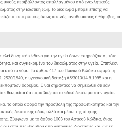
νός υγιούς περιβάλλοντος απαλλαγμένου από ενοχλητικούς
ώματος στην ιδιωτική ζωή. Το δικαίωμα μπορεί επίσης να
ρεάζεται από ρύπους όπως καπνός, αναθυμιάσεις ή θόρυβος, οι
ελεί δυνητικό κίνδυνο για την υγεία όσων επηρεάζονται, τότε
τητα, και συγκεκριμένα του δικαιώματος στην υγεία. Επιπλέον,
αι από το νόμο. Το άρθρο 417 του Ποινικού Κώδικα αφορά τη
. 2520/1940, η υγειονομική διάταξη Α5/3010/14.8.1985 και η
εκπομπών θορύβου. Είναι σημαντικό να σημειωθεί ότι εάν
τε θεωρείται ότι παραβιάζεται το ειδικό δικαίωμα στην υγεία.
ικα, το οποίο αφορά την προσβολή της προσωπικότητας και την
κτικής δικαστικής οδού, αλλά και μέσω της αίτησης
σης. Σύμφωνα με το άρθρο 1003 του Αστικού Κώδικα, ένας
ς οι εκπομπές θορύβου από γειτονικές ιδιοκτησίες και, ως εκ