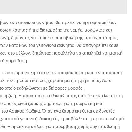
βων εκ γειτονικού ακινήτου, θα πρέπει να χρησιμοποιηθούν
ροσωπικότητας ή της διατάραξης της νομής, ασκώντας κατ’
αγωγή, ζητώντας να παύσει η προσβολή της προσωπικότητάς
 των κατοίκων του γειτονικού ακινήτου, να απαγορευτεί κάθε
βων στο μέλλον, ζητώντας παράλληλα να απειληθεί χρηματική
ική παράβαση.
μιμο δικαίωμα να ζητήσουν την απομάκρυνση και την αποτροπή
ει τον προσωπικό τους χαρακτήρα ή τη φήμη τους. Αυτό
το οποίο εκδηλώνεται με διάφορες μορφές,
ι τη ζωή. Η προστασία του δικαιώματος αυτού επεκτείνεται στη
 οποίος είναι ζωτικής σημασίας για τη σωματική και
του Αστικού Κώδικα. Όταν ένα άτομο εκτίθεται σε δυνατές
εται από γειτονική ιδιοκτησία, προσβάλλεται η προσωπικότητά
ουλη – πρόκειται απλώς για παρέμβαση χωρίς συγκατάθεση ή