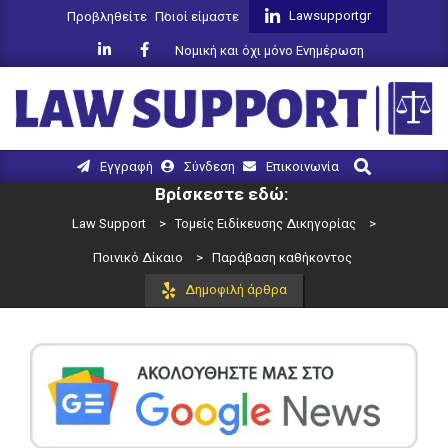
Skip
Lawsupportgr
Προβληθείτε
Ποιοί είμαστε
to
Νομική και όχι μόνο Ενημέρωση
content
LAW
Search
Primary
Εγγραφή
Σύνδεση
Επικοινωνία
SUPPORT
Navigation
Βρίσκεστε εδώ:
Menu
Law Support
>
Τομείς Ειδίκευσης Δικηγορίας
>
Ποινικό Δίκαιο
>
Παράβαση καθήκοντος
Δημοφιλή άρθρα