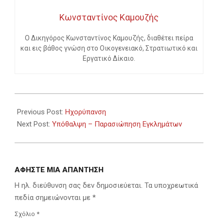
Κωνσταντίνος Καμουζής
Ο Δικηγόρος Κωνσταντίνος Καμουζής, διαθέτει πείρα
και εις βάθος γνώση στο Οικογενειακό, Στρατιωτικό και
Εργατικό Δίκαιο.
2023-
05-
Previous Post:
Ηχορύπανση
27
Next Post:
Υπόθαλψη – Παρασιώπηση Εγκλημάτων
ΑΦΉΣΤΕ ΜΙΑ ΑΠΆΝΤΗΣΗ
Η ηλ. διεύθυνση σας δεν δημοσιεύεται.
Τα υποχρεωτικά
πεδία σημειώνονται με
*
Σχόλιο
*