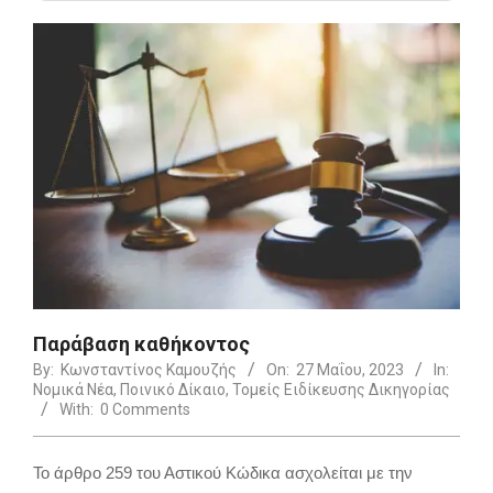
Παράβαση καθήκοντος
By:
Κωνσταντίνος Καμουζής
On:
27 Μαΐου, 2023
In:
Νομικά Νέα
,
Ποινικό Δίκαιο
,
Τομείς Ειδίκευσης Δικηγορίας
With:
0 Comments
Το άρθρο 259 του Αστικού Κώδικα ασχολείται με την