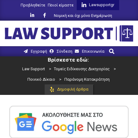
Skip
Lawsupportgr
Προβληθείτε
Ποιοί είμαστε
to
Νομική και όχι μόνο Ενημέρωση
content
LAW
Search
Primary
Εγγραφή
Σύνδεση
Επικοινωνία
SUPPORT
Navigation
Βρίσκεστε εδώ:
Menu
Law Support
>
Τομείς Ειδίκευσης Δικηγορίας
>
Ποινικό Δίκαιο
>
Παράνομη Κατακράτηση
Δημοφιλή άρθρα