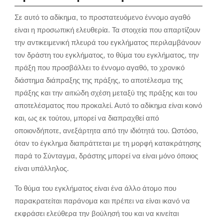
Σε αυτό το αδίκημα, το προστατευόμενο έννομο αγαθό
είναι η προσωπική ελευθερία. Τα στοιχεία που απαρτίζουν
την αντικειμενική πλευρά του εγκλήματος περιλαμβάνουν
τον δράστη του εγκλήματος, το θύμα του εγκλήματος, την
πράξη που προσβάλλει το έννομο αγαθό, το χρονικό
διάστημα διάπραξης της πράξης, το αποτέλεσμα της
πράξης και την αιτιώδη σχέση μεταξύ της πράξης και του
αποτελέσματος που προκαλεί. Αυτό το αδίκημα είναι κοινό
και, ως εκ τούτου, μπορεί να διαπραχθεί από
οποιονδήποτε, ανεξάρτητα από την ιδιότητά του. Ωστόσο,
όταν το έγκλημα διαπράττεται με τη μορφή κατακράτησης
παρά το Σύνταγμα, δράστης μπορεί να είναι μόνο όποιος
είναι υπάλληλος.
Το θύμα του εγκλήματος είναι ένα άλλο άτομο που
παρακρατείται παράνομα και πρέπει να είναι ικανό να
εκφράσει ελεύθερα την βούλησή του και να κινείται