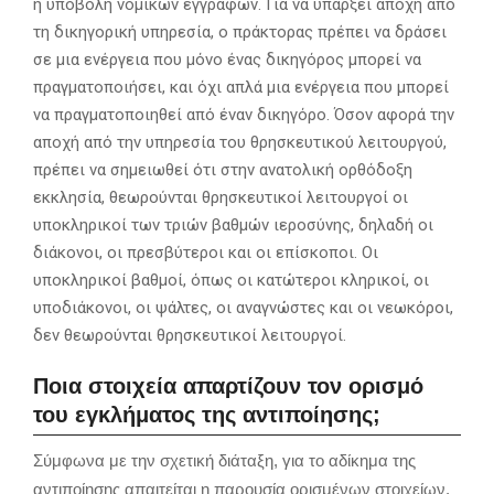
η υποβολή νομικών εγγράφων. Για να υπάρξει αποχή από
τη δικηγορική υπηρεσία, ο πράκτορας πρέπει να δράσει
σε μια ενέργεια που μόνο ένας δικηγόρος μπορεί να
πραγματοποιήσει, και όχι απλά μια ενέργεια που μπορεί
να πραγματοποιηθεί από έναν δικηγόρο. Όσον αφορά την
αποχή από την υπηρεσία του θρησκευτικού λειτουργού,
πρέπει να σημειωθεί ότι στην ανατολική ορθόδοξη
εκκλησία, θεωρούνται θρησκευτικοί λειτουργοί οι
υποκληρικοί των τριών βαθμών ιεροσύνης, δηλαδή οι
διάκονοι, οι πρεσβύτεροι και οι επίσκοποι. Οι
υποκληρικοί βαθμοί, όπως οι κατώτεροι κληρικοί, οι
υποδιάκονοι, οι ψάλτες, οι αναγνώστες και οι νεωκόροι,
δεν θεωρούνται θρησκευτικοί λειτουργοί.
Ποια στοιχεία απαρτίζουν τον ορισμό
του εγκλήματος της αντιποίησης;
Σύμφωνα με την σχετική διάταξη, για το αδίκημα της
αντιποίησης απαιτείται η παρουσία ορισμένων στοιχείων.