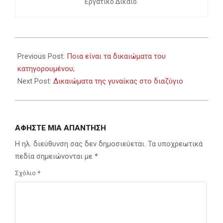
Εργατικό Δίκαιο.
2023-
09-
Previous Post:
Ποια είναι τα δικαιώματα του
03
κατηγορουμένου;
Next Post:
Δικαιώματα της γυναίκας στο διαζύγιο
ΑΦΉΣΤΕ ΜΙΑ ΑΠΆΝΤΗΣΗ
Η ηλ. διεύθυνση σας δεν δημοσιεύεται.
Τα υποχρεωτικά
πεδία σημειώνονται με
*
Σχόλιο
*