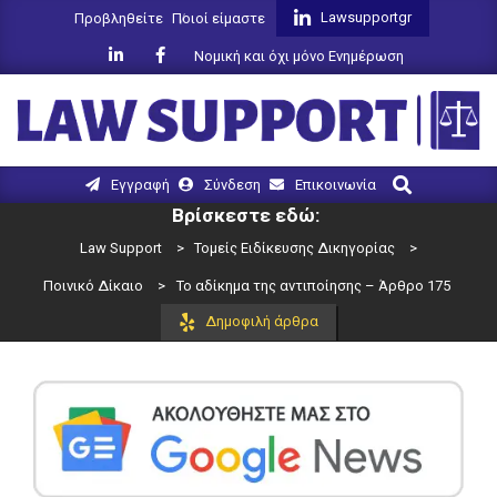
Skip
Lawsupportgr
Προβληθείτε
Ποιοί είμαστε
to
Νομική και όχι μόνο Ενημέρωση
content
LAW
Search
Primary
Εγγραφή
Σύνδεση
Επικοινωνία
SUPPORT
Navigation
Βρίσκεστε εδώ:
Menu
Law Support
>
Τομείς Ειδίκευσης Δικηγορίας
>
Ποινικό Δίκαιο
>
Το αδίκημα της αντιποίησης – Άρθρο 175
Δημοφιλή άρθρα