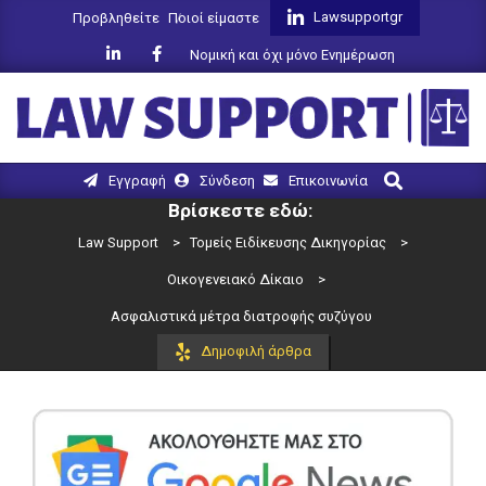
Skip
Lawsupportgr
Προβληθείτε
Ποιοί είμαστε
to
Νομική και όχι μόνο Ενημέρωση
content
LAW
Search
Primary
Εγγραφή
Σύνδεση
Επικοινωνία
SUPPORT
Navigation
Βρίσκεστε εδώ:
Menu
Law Support
>
Τομείς Ειδίκευσης Δικηγορίας
>
Οικογενειακό Δίκαιο
>
Ασφαλιστικά μέτρα διατροφής συζύγου
Δημοφιλή άρθρα